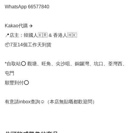
WhatsApp 66577840

Kakao代購 ✈️

📍店主：韓國人🇰🇷 & 香港人🇭🇰

📦7至14個工作天到貨

*自取站⭕ 觀塘、旺角、尖沙咀、銅鑼灣、坑口、荃灣西、
屯門

順豐到付⭕

有意請inbox查詢☺️（本店無貼嘅都歡迎問） 