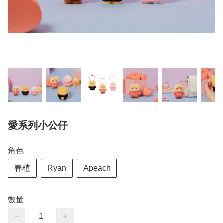
愛系列小公仔
角色
春植
Ryan
Apeach
數量
−
+