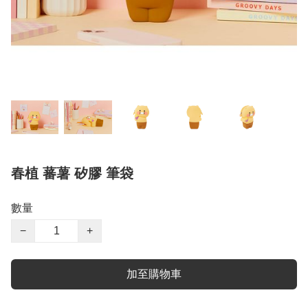
春植 蕃薯 矽膠 筆袋
數量
−
+
加至購物車