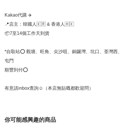
Kakao代購 ✈️

📍店主：韓國人🇰🇷 & 香港人🇭🇰

📦7至14個工作天到貨

*自取站⭕ 觀塘、旺角、尖沙咀、銅鑼灣、坑口、荃灣西、
屯門

順豐到付⭕

有意請inbox查詢☺️（本店無貼嘅都歡迎問）
你可能感興趣的商品