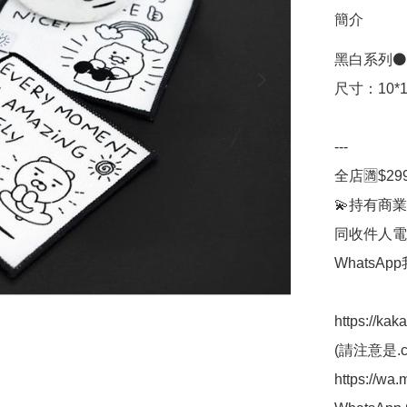
簡介
黑白系列⚫️⚪
尺寸：10*1
---

全店🈵$29
💫持有商業
同收件人電
WhatsAp
https://kak
(請注意是.co
https://wa