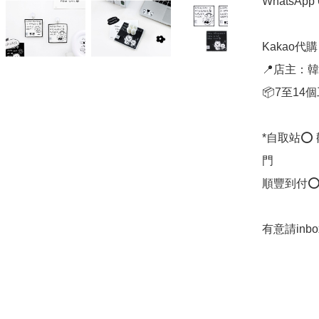
WhatsApp 
Kakao代購 ✈
📍店主：韓國
📦7至14
*自取站⭕
門

順豐到付⭕
有意請in