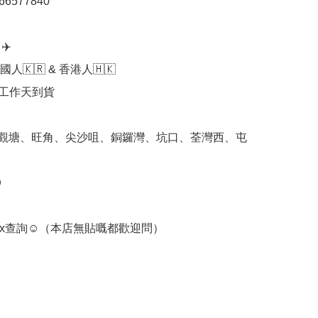
66577840

️

人🇰🇷 & 香港人🇭🇰

個工作天到貨

 觀塘、旺角、尖沙咀、銅鑼灣、坑口、荃灣西、屯


box查詢☺️（本店無貼嘅都歡迎問）