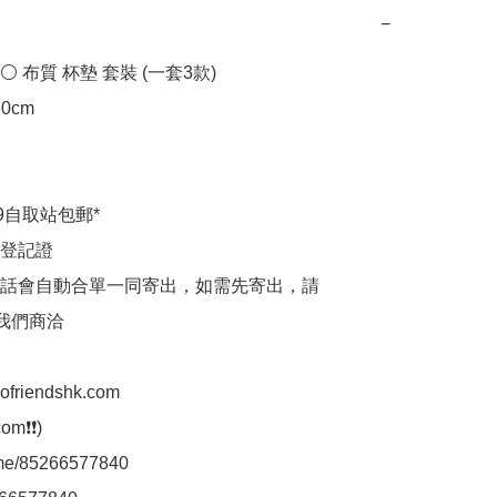
−
️ 布質 杯墊 套裝 (一套3款)

0cm

9自取站包郵*

登記證

話會自動合單一同寄出，如需先寄出，請
p我們商洽

aofriendshk.com

m❗❗)

.me/85266577840
