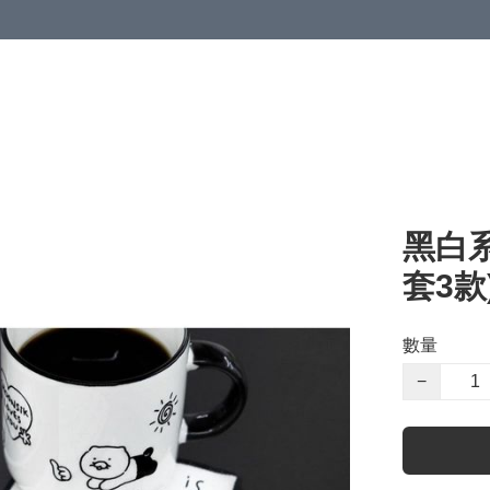
黑白系
套3款
數量
−