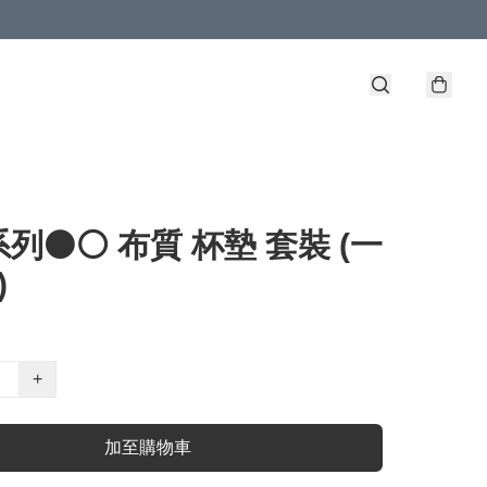
列⚫️⚪️ 布質 杯墊 套裝 (一
)
+
加至購物車