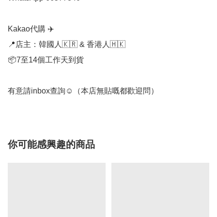
Kakao代購 ✈️

📍店主：韓國人🇰🇷 & 香港人🇭🇰

📦7至14個工作天到貨

有意請inbox查詢☺️（本店無貼嘅都歡迎問）
你可能感興趣的商品