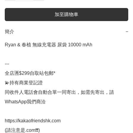
加至購物車
簡介
−
Ryan & 春植 無線充電器 尿袋 10000 mAh

---

全店🈵$299自取站包郵*

💫持有商業登記證

同收件人電話會自動合單一同寄出，如需先寄出，請
WhatsApp我們商洽

https://kakaofriendshk.com

(請注意是.com❗❗)
