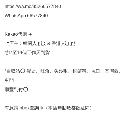
https://wa.me/85266577840

WhatsApp 66577840

Kakao代購 ✈️

📍店主：韓國人🇰🇷 & 香港人🇭🇰

📦7至14個工作天到貨

*自取站⭕ 觀塘、旺角、尖沙咀、銅鑼灣、坑口、荃灣西、
屯門

順豐到付⭕

有意請inbox查詢☺️（本店無貼嘅都歡迎問）