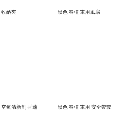
 收納夾
黑色 春植 車用風扇
 空氣清新劑 香薰
黑色 春植 車用 安全帶套