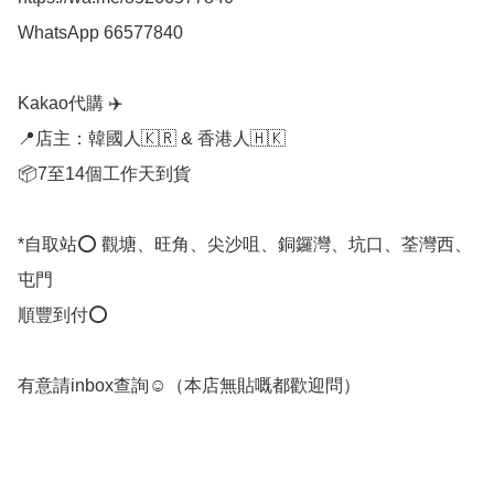
WhatsApp 66577840

Kakao代購 ✈️

📍店主：韓國人🇰🇷 & 香港人🇭🇰

📦7至14個工作天到貨

*自取站⭕ 觀塘、旺角、尖沙咀、銅鑼灣、坑口、荃灣西、
屯門

順豐到付⭕

有意請inbox查詢☺️（本店無貼嘅都歡迎問） 