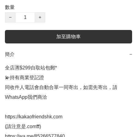
數量
−
+
加至購物車
簡介
−
全店🈵$299自取站包郵*

💫持有商業登記證

同收件人電話會自動合單一同寄出，如需先寄出，請
WhatsApp我們商洽

https://kakaofriendshk.com

(請注意是.com❗❗)

https://wa.me/85266577840
