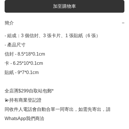
加至購物車
簡介
−
- 組成：3 個信封、3 張卡片、1 張貼紙（6 張）

- 產品尺寸 

信封 - 8.5*18*0.1cm

卡 - 6.25*10*0.1cm

貼紙 - 9*7*0.1cm

全店🈵$299自取站包郵*

💫持有商業登記證

同收件人電話會自動合單一同寄出，如需先寄出，請
WhatsApp我們商洽
