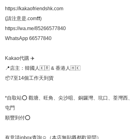
https://kakaofriendshk.com

(請注意是.com❗❗)

https://wa.me/85266577840

WhatsApp 66577840

Kakao代購 ✈️

📍店主：韓國人🇰🇷 & 香港人🇭🇰

📦7至14個工作天到貨

*自取站⭕ 觀塘、旺角、尖沙咀、銅鑼灣、坑口、荃灣西、
屯門

順豐到付⭕

有意請inbox查詢☺️（本店無貼嘅都歡迎問） 
