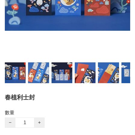
春植利士封
數量
−
+