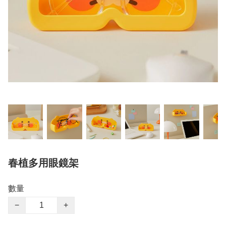
春植多用眼鏡架
數量
−
+