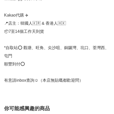
Kakao代購 ✈️

📍店主：韓國人🇰🇷 & 香港人🇭🇰

📦7至14個工作天到貨

*自取站⭕ 觀塘、旺角、尖沙咀、銅鑼灣、坑口、荃灣西、
屯門

順豐到付⭕

有意請inbox查詢☺️（本店無貼嘅都歡迎問） 
你可能感興趣的商品