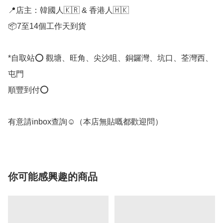
📍店主：韓國人🇰🇷 & 香港人🇭🇰

📦7至14個工作天到貨

*自取站⭕ 觀塘、旺角、尖沙咀、銅鑼灣、坑口、荃灣西、
屯門

順豐到付⭕

有意請inbox查詢☺️（本店無貼嘅都歡迎問） 
你可能感興趣的商品