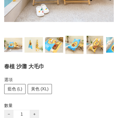
春植 沙灘 大毛巾
選項
藍色 (L)
黃色 (XL)
數量
−
+