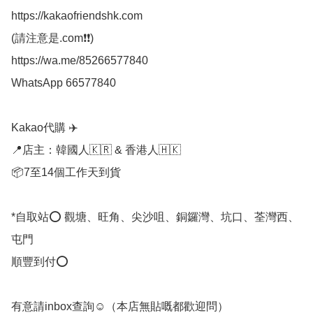
https://kakaofriendshk.com

(請注意是.com❗❗)

https://wa.me/85266577840

WhatsApp 66577840

Kakao代購 ✈️

📍店主：韓國人🇰🇷 & 香港人🇭🇰

📦7至14個工作天到貨

*自取站⭕ 觀塘、旺角、尖沙咀、銅鑼灣、坑口、荃灣西、
屯門

順豐到付⭕

有意請inbox查詢☺️（本店無貼嘅都歡迎問）