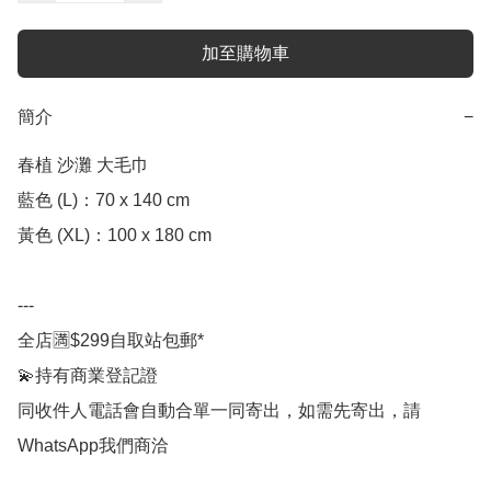
加至購物車
簡介
−
春植 沙灘 大毛巾

藍色 (L)：70 x 140 cm

黃色 (XL)：100 x 180 cm

---

全店🈵$299自取站包郵*

💫持有商業登記證

同收件人電話會自動合單一同寄出，如需先寄出，請
WhatsApp我們商洽
