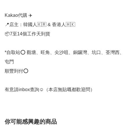
Kakao代購 ✈️

📍店主：韓國人🇰🇷 & 香港人🇭🇰

📦7至14個工作天到貨

*自取站⭕ 觀塘、旺角、尖沙咀、銅鑼灣、坑口、荃灣西、
屯門

順豐到付⭕

有意請inbox查詢☺️（本店無貼嘅都歡迎問）
你可能感興趣的商品