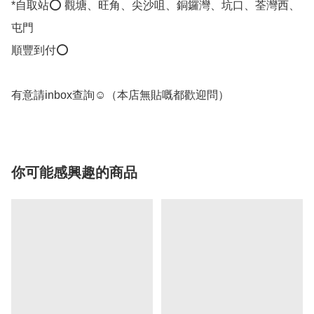
*自取站⭕ 觀塘、旺角、尖沙咀、銅鑼灣、坑口、荃灣西、
屯門

順豐到付⭕

有意請inbox查詢☺️（本店無貼嘅都歡迎問）
你可能感興趣的商品