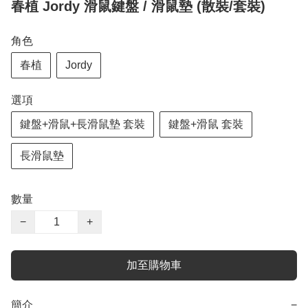
春植 Jordy 滑鼠鍵盤 / 滑鼠墊 (散裝/套裝)
角色
春植
Jordy
選項
鍵盤+滑鼠+長滑鼠墊 套裝
鍵盤+滑鼠 套裝
長滑鼠墊
數量
−
+
加至購物車
簡介
−