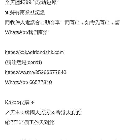
全店🈵$299自取站包郵*

💫持有商業登記證

同收件人電話會自動合單一同寄出，如需先寄出，請
WhatsApp我們商洽

https://kakaofriendshk.com

(請注意是.com❗❗)

https://wa.me/85266577840

WhatsApp 66577840

Kakao代購 ✈️

📍店主：韓國人🇰🇷 & 香港人🇭🇰

📦7至14個工作天到貨
