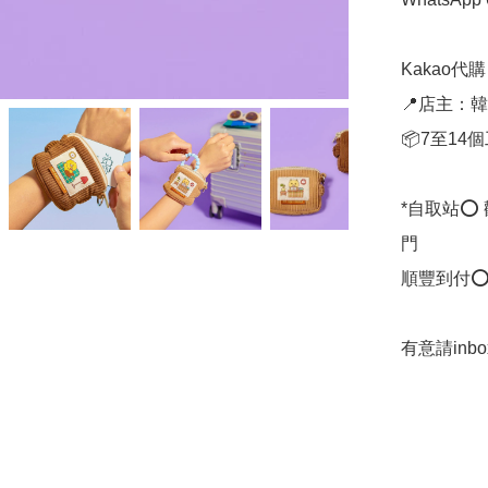
Kakao代購 ✈
📍店主：韓國
📦7至14
*自取站⭕
門

順豐到付⭕
有意請inb