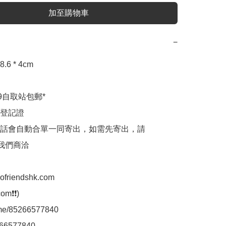
加至購物車
−
.6 * 4cm

9自取站包郵*

登記證

話會自動合單一同寄出，如需先寄出，請
p我們商洽

aofriendshk.com

m❗❗)

.me/85266577840

66577840
