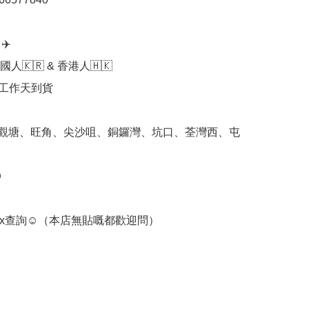
️

人🇰🇷 & 香港人🇭🇰

個工作天到貨

 觀塘、旺角、尖沙咀、銅鑼灣、坑口、荃灣西、屯


ox查詢☺️（本店無貼嘅都歡迎問） 