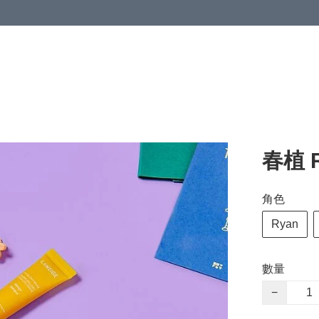
春植 
角色
Ryan
數量
−