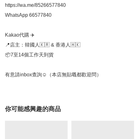
https://wa.me/85266577840

WhatsApp 66577840

Kakao代購 ✈️

📍店主：韓國人🇰🇷 & 香港人🇭🇰

📦7至14個工作天到貨

有意請inbox查詢☺️（本店無貼嘅都歡迎問）
你可能感興趣的商品