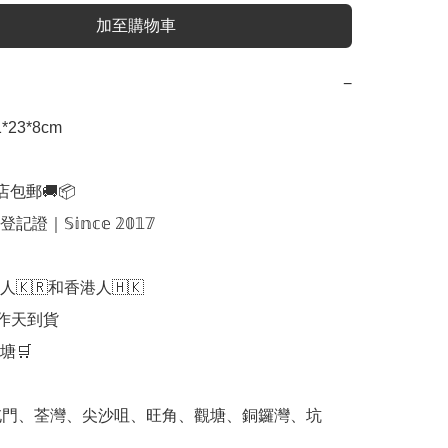
加至購物車
−
23*8cm

店包郵🚚📦

𝕊𝕚𝕟𝕔𝕖 𝟚𝟘𝟙𝟟

🇰🇷和香港人🇭🇰

作天到貨

🛒

屯門、荃灣、尖沙咀、旺角、觀塘、銅鑼灣、坑