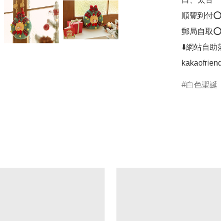
順豐到付⭕
郵局自取⭕
⬇️網站自助落
白色聖誕