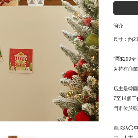
簡介
尺寸：約21*
"🈵$299全
💫持有商業登記證｜
.

店主是韓國人
7至14個工
門市位於觀塘
.

自取站⭕
口、太古
