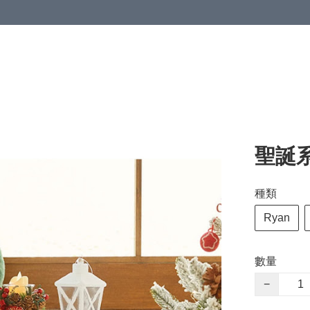
聖誕
種類
Ryan
數量
−