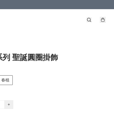
系列 聖誕圓圈掛飾
春植
+