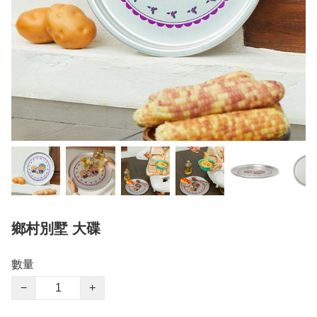
鄉村別墅 大碟
數量
−
+