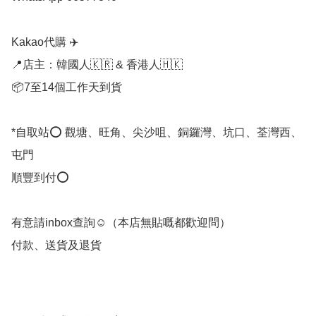
Kakao代購 ✈️

📍店主：韓國人🇰🇷 & 香港人🇭🇰

📦7至14個工作天到貨

*自取站⭕ 觀塘、旺角、尖沙咀、銅鑼灣、坑口、荃灣西、
屯門

順豐到付⭕

有意請inbox查詢☺️（本店無貼嘅都歡迎問） 

付款、送貨及退貨