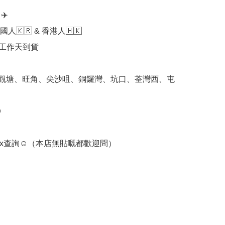
️

人🇰🇷 & 香港人🇭🇰

個工作天到貨

 觀塘、旺角、尖沙咀、銅鑼灣、坑口、荃灣西、屯


box查詢☺️（本店無貼嘅都歡迎問）