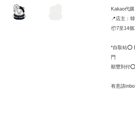
Kakao代購 ✈
📍店主：韓國
📦7至14
*自取站⭕
門

順豐到付⭕
有意請in