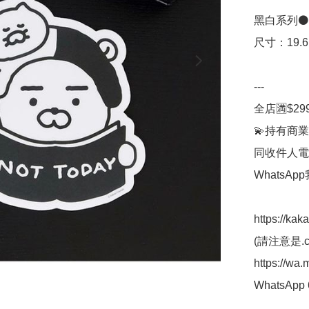
黑白系列⚫️⚪
尺寸：19.6 * 
---

全店🈵$29
💫持有商業
同收件人電
WhatsAp
https://kak
(請注意是.co
https://wa
WhatsApp 