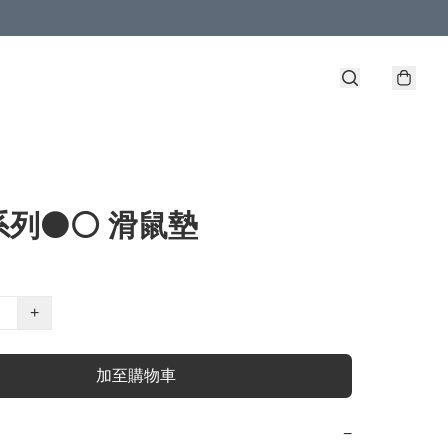
列⚫️⚪️ 滑鼠墊
+
加至購物車
−