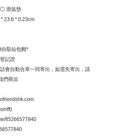
️ 滑鼠墊

23.6 * 0.23cm

9自取站包郵*

登記證

話會自動合單一同寄出，如需先寄出，請
p我們商洽

aofriendshk.com

m❗❗)

.me/85266577840

66577840
