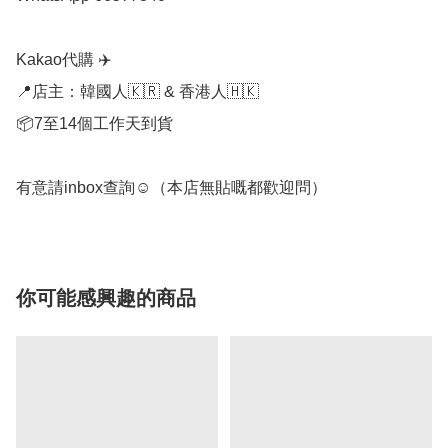
Kakao代購 ✈️

📍店主：韓國人🇰🇷 & 香港人🇭🇰

📦7至14個工作天到貨

有意請inbox查詢☺️（本店無貼嘅都歡迎問）
你可能感興趣的商品