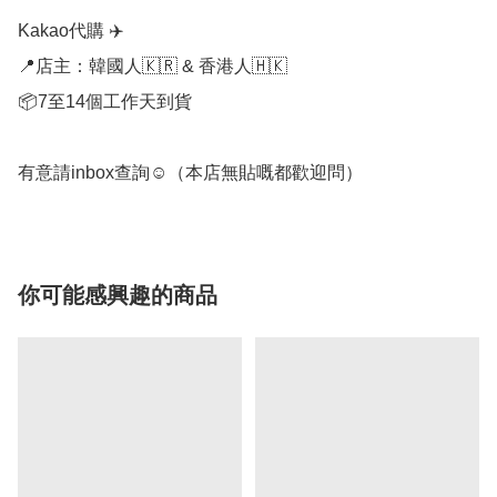
Kakao代購 ✈️

📍店主：韓國人🇰🇷 & 香港人🇭🇰

📦7至14個工作天到貨

有意請inbox查詢☺️（本店無貼嘅都歡迎問）
你可能感興趣的商品