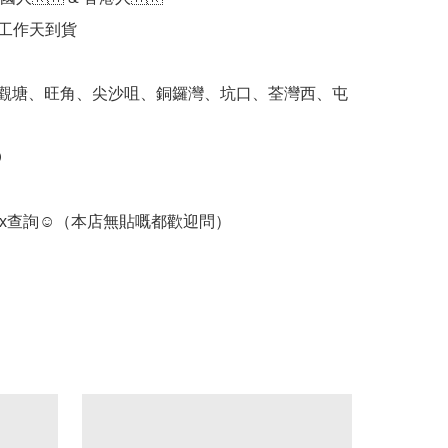
個工作天到貨

 觀塘、旺角、尖沙咀、銅鑼灣、坑口、荃灣西、屯


ox查詢☺️（本店無貼嘅都歡迎問）