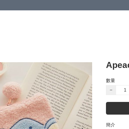
Ape
數量
−
簡介