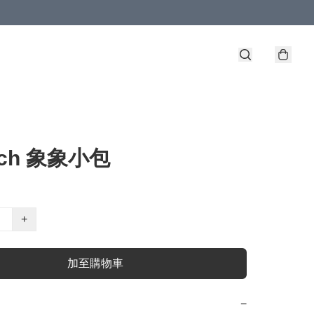
ach 象象小包
+
加至購物車
−