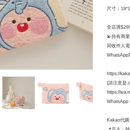
尺寸：19*14
全店🈵$29
💫持有商業
同收件人電
WhatsAp
https://kak
(請注意是.co
https://wa
WhatsApp 
Kakao代購 ✈
📍店主：韓國