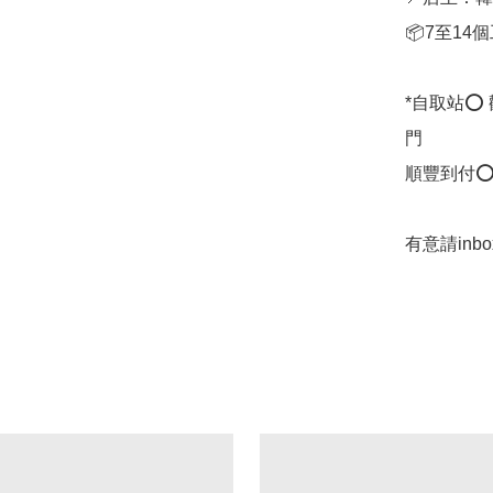
📦7至14
*自取站⭕
門

順豐到付⭕
有意請inb