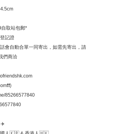
.5cm

9自取站包郵*

登記證

話會自動合單一同寄出，如需先寄出，請
p我們商洽

aofriendshk.com

m❗❗)

.me/85266577840

66577840

️

人🇰🇷 & 香港人🇭🇰
