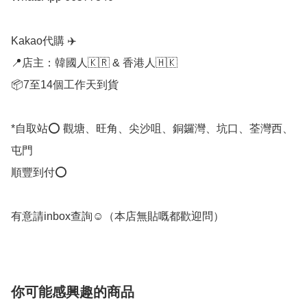
Kakao代購 ✈️

📍店主：韓國人🇰🇷 & 香港人🇭🇰

📦7至14個工作天到貨

*自取站⭕ 觀塘、旺角、尖沙咀、銅鑼灣、坑口、荃灣西、
屯門

順豐到付⭕

有意請inbox查詢☺️（本店無貼嘅都歡迎問） 
你可能感興趣的商品