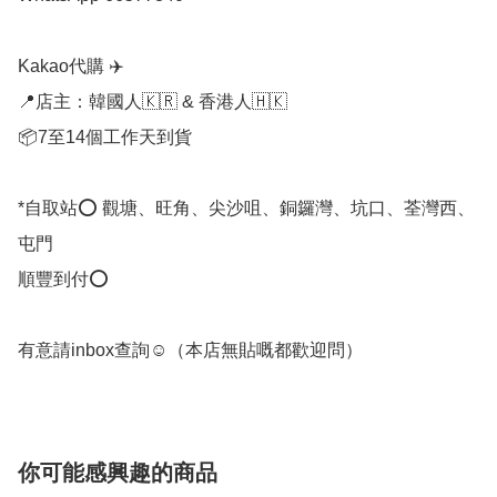
Kakao代購 ✈️

📍店主：韓國人🇰🇷 & 香港人🇭🇰

📦7至14個工作天到貨

*自取站⭕ 觀塘、旺角、尖沙咀、銅鑼灣、坑口、荃灣西、
屯門

順豐到付⭕

有意請inbox查詢☺️（本店無貼嘅都歡迎問） 
你可能感興趣的商品