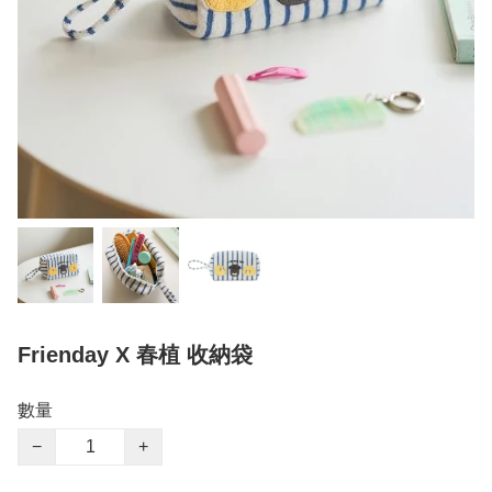
Frienday X 春植 收納袋
數量
−
+