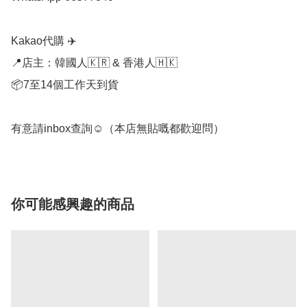
Kakao代購 ✈️

📍店主：韓國人🇰🇷 & 香港人🇭🇰

📦7至14個工作天到貨

有意請inbox查詢☺️（本店無貼嘅都歡迎問）
你可能感興趣的商品