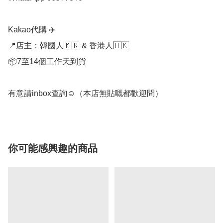
Kakao代購 ✈️

📍店主：韓國人🇰🇷 & 香港人🇭🇰

📦7至14個工作天到貨

有意請inbox查詢☺️（本店無貼嘅都歡迎問）
你可能感興趣的商品