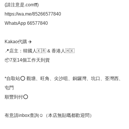
(請注意是.com❗❗)

https://wa.me/85266577840

WhatsApp 66577840

Kakao代購 ✈️

📍店主：韓國人🇰🇷 & 香港人🇭🇰

📦7至14個工作天到貨

*自取站⭕ 觀塘、旺角、尖沙咀、銅鑼灣、坑口、荃灣西、
屯門

順豐到付⭕

有意請inbox查詢☺️（本店無貼嘅都歡迎問） 