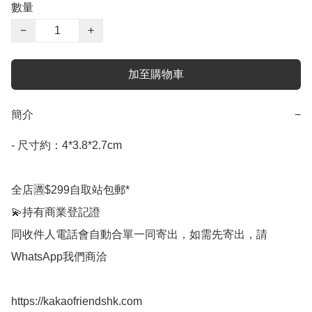
數量
−
+
加至購物車
簡介
−
- 尺寸約：4*3.8*2.7cm  

全店🈵$299自取站包郵*

💫持有商業登記證

同收件人電話會自動合單一同寄出，如需先寄出，請
WhatsApp我們商洽

https://kakaofriendshk.com
