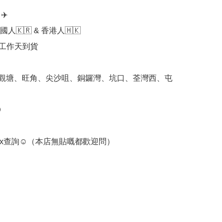
️

人🇰🇷 & 香港人🇭🇰

個工作天到貨

 觀塘、旺角、尖沙咀、銅鑼灣、坑口、荃灣西、屯


box查詢☺️（本店無貼嘅都歡迎問）