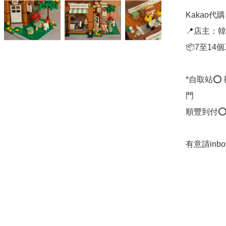
Kakao代購 ✈
📍店主：韓國
📦7至14
*自取站⭕
門

順豐到付⭕
有意請in