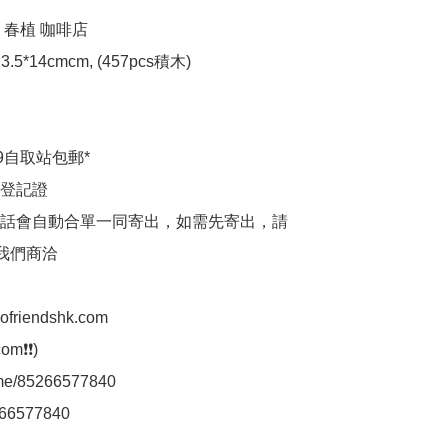
 春植 咖啡店

.5*14cmcm, (457pcs積木)

9自取站包郵*

登記證

話會自動合單一同寄出，如需先寄出，請
p我們商洽

aofriendshk.com

m❗❗)

.me/85266577840

66577840
