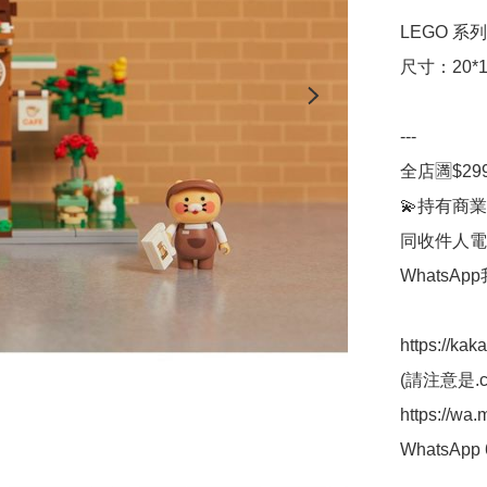
LEGO 系列
尺寸：20*13
---

全店🈵$29
💫持有商業
同收件人電
WhatsAp
https://kak
(請注意是.co
https://wa
WhatsApp 