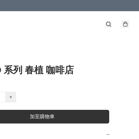
O 系列 春植 咖啡店
+
加至購物車
−