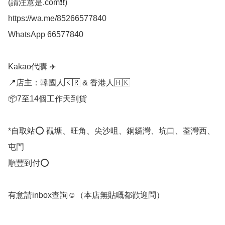
(請注意是.com❗❗)

https://wa.me/85266577840

WhatsApp 66577840

Kakao代購 ✈️

📍店主：韓國人🇰🇷 & 香港人🇭🇰

📦7至14個工作天到貨

*自取站⭕ 觀塘、旺角、尖沙咀、銅鑼灣、坑口、荃灣西、
屯門

順豐到付⭕

有意請inbox查詢☺️（本店無貼嘅都歡迎問） 