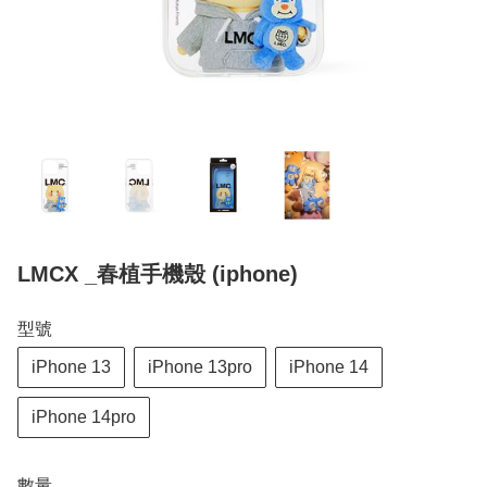
LMCX _春植手機殼 (iphone)
型號
iPhone 13
iPhone 13pro
iPhone 14
iPhone 14pro
數量