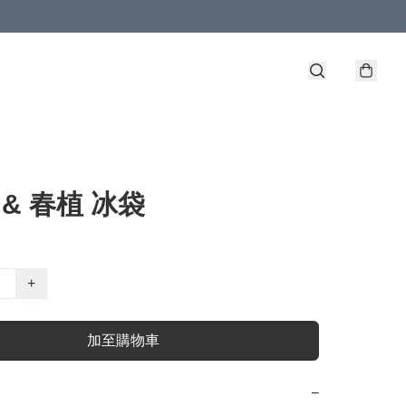
 & 春植 冰袋
+
加至購物車
−