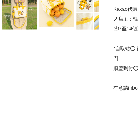
Kakao代購 ✈
📍店主：韓國
📦7至14
*自取站⭕
門

順豐到付⭕
有意請in