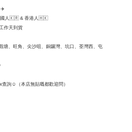
️

人🇰🇷 & 香港人🇭🇰

個工作天到貨

 觀塘、旺角、尖沙咀、銅鑼灣、坑口、荃灣西、屯


box查詢☺️（本店無貼嘅都歡迎問）