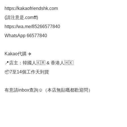
https://kakaofriendshk.com

(請注意是.com❗❗)

https://wa.me/85266577840

WhatsApp 66577840

Kakao代購 ✈️

📍店主：韓國人🇰🇷 & 香港人🇭🇰

📦7至14個工作天到貨

有意請inbox查詢☺️（本店無貼嘅都歡迎問）
